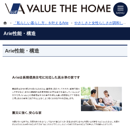
プロの目線からご提案。いわき市・北茨城市・南相馬市の注文住宅・新築戸建てを
いわき市・北茨城市・南相馬市の新築・注文住宅・新築戸建てを手がける工務店な
ホーム
「私らしい暮らし方」を叶えるArie
やさしさと女性らしさが調和したデザイン「家事収納の家」
Arie性能・構造
Arie性能・構造