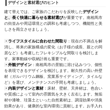
デザインと素材選びのヒント
建て替えでは、ご家族のこだわりを反映した
デザイン
と、長く快適に暮らせる素材選び
が重要です。南相馬市
の街並みや周辺環境との調和も考慮しつつ、機能性と美
しさを両立させましょう。
・ライフスタイルに合わせた間取り
：現在の不満点を解
消し、将来の家族構成の変化（お子様の成長、親との同
居など）も考慮したフレキシブルな間取りを検討しま
す。家事動線や収納計画も重要です。
・外観デザイン
：南相馬市の景観に溶け込みつつ、個性
を表現できるデザインを検討します。耐久性の高い外壁
材（ガルバリウム鋼板、窯業系サイディング、タイルな
ど）を選び、メンテナンスの手間も考慮しましょう。
・内装デザインと素材
：床材、壁材、天井材は、色合い
や質感によって室内の雰囲気を大きく左右します。無垢
材や漆喰、珪藻土といった自然素材は、調湿効果や消臭
効果があり、健康的な室内環境に貢献します。お手入れ