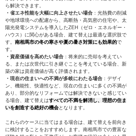
ら解決できます。
・省エネ性能を大幅に向上させたい場合
：光熱費の削減
や地球環境への配慮から、高断熱・高気密の住宅や、太
陽光発電システムを導入したZEH（ゼロ・エネルギー・
ハウス）に関心がある場合、建て替えは最適な選択肢で
す。
南相馬市の冬の寒さや夏の暑さ対策にも効果的
で
す。
・資産価値を高めたい場合
：将来的に売却を考えてい
る、または次世代に引き継ぐことを考えている場合、新
築の家は資産価値が高く評価されます。
・現在の住まいへの不満が多岐にわたる場合
：デザイ
ン、機能性、快適性など、現在の住まいに多くの不満が
あり、部分的なリフォームでは解決できないと感じてい
る場合、建て替えは
すべての不満を解消し、理想の住ま
いを創造する絶好の機会
となります。
これらのケースに当てはまる場合は、建て替えを前向き
に検討することをおすすめします。南相馬市での豊富な