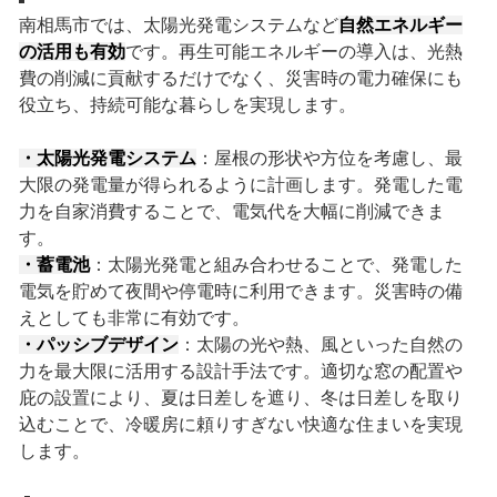
南相馬市では、太陽光発電システムなど
自然エネルギー
の活用も有効
です。再生可能エネルギーの導入は、光熱
費の削減に貢献するだけでなく、災害時の電力確保にも
役立ち、持続可能な暮らしを実現します。
・太陽光発電システム
：屋根の形状や方位を考慮し、最
大限の発電量が得られるように計画します。発電した電
力を自家消費することで、電気代を大幅に削減できま
す。
・蓄電池
：太陽光発電と組み合わせることで、発電した
電気を貯めて夜間や停電時に利用できます。災害時の備
えとしても非常に有効です。
・パッシブデザイン
：太陽の光や熱、風といった自然の
力を最大限に活用する設計手法です。適切な窓の配置や
庇の設置により、夏は日差しを遮り、冬は日差しを取り
込むことで、冷暖房に頼りすぎない快適な住まいを実現
します。