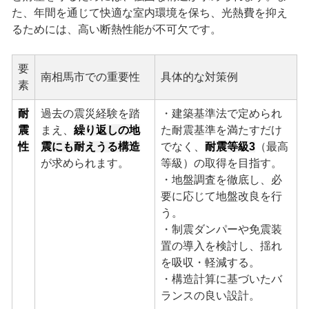
た、年間を通じて快適な室内環境を保ち、光熱費を抑え
るためには、高い断熱性能が不可欠です。
要
南相馬市での重要性
具体的な対策例
素
耐
過去の震災経験を踏
・建築基準法で定められ
震
まえ、
繰り返しの地
た耐震基準を満たすだけ
性
震にも耐えうる構造
でなく、
耐震等級3
（最高
が求められます。
等級）の取得を目指す。
・地盤調査を徹底し、必
要に応じて地盤改良を行
う。
・制震ダンパーや免震装
置の導入を検討し、揺れ
を吸収・軽減する。
・構造計算に基づいたバ
ランスの良い設計。