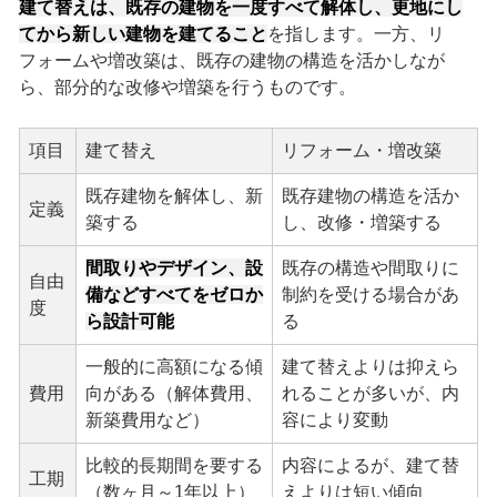
建て替えは、既存の建物を一度すべて解体し、更地にし
てから新しい建物を建てること
を指します。一方、リ
フォームや増改築は、既存の建物の構造を活かしなが
ら、部分的な改修や増築を行うものです。
項目
建て替え
リフォーム・増改築
既存建物を解体し、新
既存建物の構造を活か
定義
築する
し、改修・増築する
間取りやデザイン、設
既存の構造や間取りに
自由
備などすべてをゼロか
制約を受ける場合があ
度
ら設計可能
る
一般的に高額になる傾
建て替えよりは抑えら
費用
向がある（解体費用、
れることが多いが、内
新築費用など）
容により変動
比較的長期間を要する
内容によるが、建て替
工期
（数ヶ月～1年以上）
えよりは短い傾向