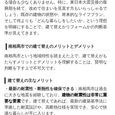
る場合も少なくありません。特に、東日本大震災後の復
興期を経て、改めて住まいを見直す方もいらっしゃるで
しょう。既存の建物の状態や、将来的なライフプラン、
そして何よりも「どんな暮らしをしたいか」という理想
を明確にすることで、建て替えかリフォームかの判断基
準が見えてきます。
南相馬市での建て替えのメリットとデメリット
南相馬市という地域特性を踏まえた上で、建て替えがも
たらすメリットとデメリットを理解することは、賢明な
判断を下す上で不可欠です。
建て替えの主なメリット
・最新の耐震性・断熱性を確保できる
：南相馬市は過去
に大きな地震を経験しており、
建物の耐震性は非常に重
要な要素
です。建て替えであれば、最新の建築基準法に
準拠した耐震設計や、高断熱仕様を実現でき、安心で快
適な暮らしが手に入ります。