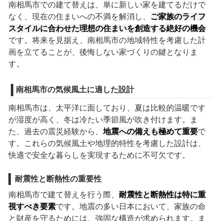
南相馬市での建て替えは、単に新しい家を建てるだけで
なく、現在の住まいへの不満を解消し、
ご家族のライフ
スタイルに合わせた理想の住まいを創造する絶好の機会
です。将来を見据え、南相馬市の地域特性を考慮した計
画を立てることが、後悔しない家づくりの鍵となりま
す。
南相馬市の気候風土に適した設計
南相馬市は、太平洋に面しており、夏は比較的温暖です
が湿度が高く、冬は冷たい季節風が吹き付けます。ま
た、過去の震災経験から、
地震への備えも極めて重要
で
す。これらの気候風土や地理的特性を考慮した設計は、
快適で安全な暮らしを実現するために不可欠です。
耐震性と断熱性の重要性
南相馬市で建て替えを行う際、
耐震性と断熱性は特に重
視すべき要素
です。地震の多い日本において、家族の命
と財産を守るためには、強固な構造が求められます。ま