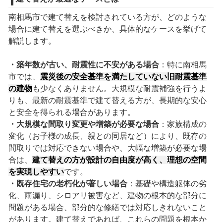
南相馬市で建て替えを検討されている方が、どのような
場合に建て替えを選ぶべきか、具体的なケースを挙げて
解説します。
・築年数が古い、耐震性に不安がある場合
：特に南相馬
市では、
震災後の安全基準を満たしていない旧耐震基準
の建物
も少なくありません。大規模な耐震補強を行うよ
りも、最新の耐震基準で建て替える方が、長期的な安心
と安全を得られる場合があります。
・大規模な間取り変更や増築が必要な場合
：家族構成の
変化（お子様の成長、親との同居など）により、既存の
間取りでは対応できない場合や、大幅な増築が必要な場
合は、
建て替えの方が設計の自由度が高く、理想の空間
を実現しやすい
です。
・既存住宅の老朽化が著しい場合
：基礎や構造躯体の劣
化、雨漏り、シロアリ被害など、建物の根本的な部分に
問題がある場合、部分的な修繕では対応しきれないこと
があります。建て替えであれば、これらの問題を根本か