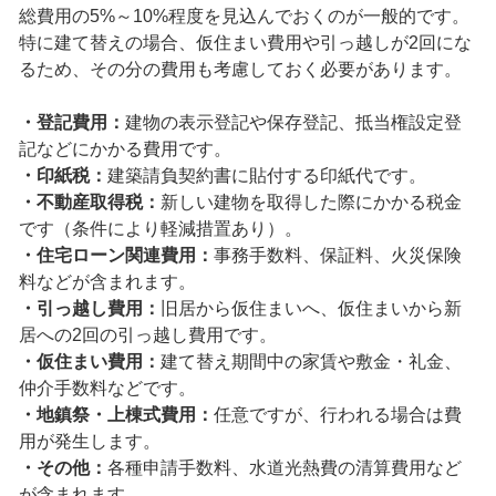
総費用の5%～10%程度を見込んでおくのが一般的です。
特に建て替えの場合、仮住まい費用や引っ越しが2回にな
るため、その分の費用も考慮しておく必要があります。
・登記費用：
建物の表示登記や保存登記、抵当権設定登
記などにかかる費用です。
・印紙税：
建築請負契約書に貼付する印紙代です。
・不動産取得税：
新しい建物を取得した際にかかる税金
です（条件により軽減措置あり）。
・住宅ローン関連費用：
事務手数料、保証料、火災保険
料などが含まれます。
・引っ越し費用：
旧居から仮住まいへ、仮住まいから新
居への2回の引っ越し費用です。
・仮住まい費用：
建て替え期間中の家賃や敷金・礼金、
仲介手数料などです。
・地鎮祭・上棟式費用：
任意ですが、行われる場合は費
用が発生します。
・その他：
各種申請手数料、水道光熱費の清算費用など
が含まれます。