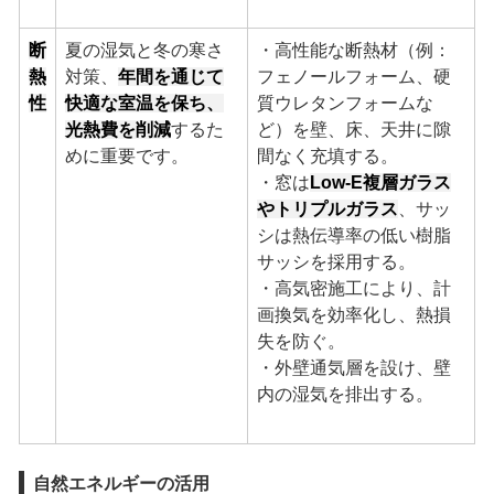
断
夏の湿気と冬の寒さ
・高性能な断熱材（例：
熱
対策、
年間を通じて
フェノールフォーム、硬
性
快適な室温を保ち、
質ウレタンフォームな
光熱費を削減
するた
ど）を壁、床、天井に隙
めに重要です。
間なく充填する。
・窓は
Low-E複層ガラス
やトリプルガラス
、サッ
シは熱伝導率の低い樹脂
サッシを採用する。
・高気密施工により、計
画換気を効率化し、熱損
失を防ぐ。
・外壁通気層を設け、壁
内の湿気を排出する。
自然エネルギーの活用