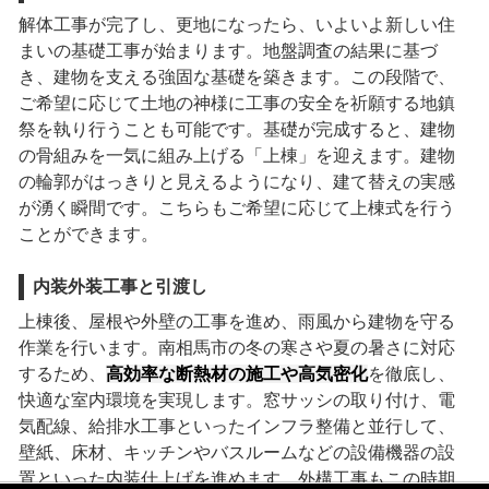
解体工事が完了し、更地になったら、いよいよ新しい住
まいの基礎工事が始まります。地盤調査の結果に基づ
き、建物を支える強固な基礎を築きます。この段階で、
ご希望に応じて土地の神様に工事の安全を祈願する地鎮
祭を執り行うことも可能です。基礎が完成すると、建物
の骨組みを一気に組み上げる「上棟」を迎えます。建物
の輪郭がはっきりと見えるようになり、建て替えの実感
が湧く瞬間です。こちらもご希望に応じて上棟式を行う
ことができます。
内装外装工事と引渡し
上棟後、屋根や外壁の工事を進め、雨風から建物を守る
作業を行います。南相馬市の冬の寒さや夏の暑さに対応
するため、
高効率な断熱材の施工や高気密化
を徹底し、
快適な室内環境を実現します。窓サッシの取り付け、電
気配線、給排水工事といったインフラ整備と並行して、
壁紙、床材、キッチンやバスルームなどの設備機器の設
置といった内装仕上げを進めます。外構工事もこの時期