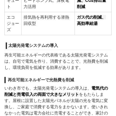
キュー
ヒートポンプ式、深夜電
減、CO2排出量
ト
力活用
削減
エコ
排気熱を再利用する潜熱
ガス代の削減、
ジョー
回収型
高効率給湯
ズ
太陽光発電システムの導入
再生可能エネルギーの代表格である太陽光発電システム
は、自宅で電気を作り、消費することで、光熱費を削減
し、環境負荷を低減する効果があります。
再生可能エネルギーで光熱費を削減
いわき市でも、太陽光発電システムの導入は、
電気代の
削減と売電収入の両面で大きなメリット
をもたらしま
す。屋根に設置した太陽光パネルが太陽の光を電気に変
換し、ご家庭で消費する電力をまかないます。使いきれ
なかった電気は電力会社に売電することができ、家計の