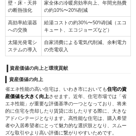
壁・床・天井
家全体の冷暖房効率向上、年間光熱費
の断熱強化
の約10%〜20%削減
高効率給湯器
給湯コストの約30%〜50%削減（エコ
への交換
キュート、エコジョーズなど）
太陽光発電シ
自家消費による電気代削減、余剰電力
ステムの導入
の売電収入
資産価値の向上と環境貢献
資産価値の向上
省エネ性能の高い住宅は、いわき市においても
住宅の資
産価値を大きく向上
させます。近年、住宅市場では「省
エネ性能」が重要な評価基準の一つとなっており、将来
的に住宅を売却したり賃貸に出したりする際に、大きな
アドバンテージとなります。高性能な住宅は、購入希望
者や入居希望者にとって魅力的な選択肢となり、スムー
ズな取引やより高い評価に繋がりやすいためです。