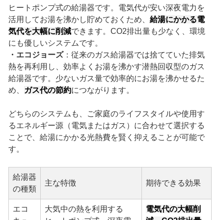
ヒートポンプ式の給湯器です。電気代が安い深夜電力を
活用してお湯を沸かし貯めておくため、
給湯にかかる電
気代を大幅に削減
できます。CO2排出量も少なく、環境
にも優しいシステムです。
・エコジョーズ
：従来のガス給湯器では捨てていた排気
熱を再利用し、効率よくお湯を沸かす潜熱回収型のガス
給湯器です。少ないガス量で効率的にお湯を沸かせるた
め、
ガス代の節約
につながります。
どちらのシステムも、ご家庭のライフスタイルや使用す
るエネルギー源（電気またはガス）に合わせて選択する
ことで、給湯にかかる光熱費を賢く抑えることが可能で
す。
給湯器
主な特徴
期待できる効果
の種類
エコ
大気中の熱を利用する
電気代の大幅削