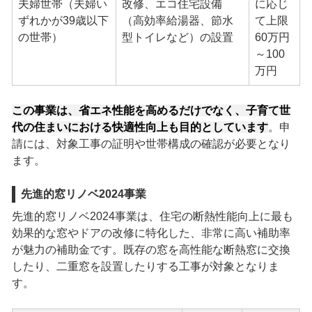
夫婦世帯（夫婦い
改修、エコ住宅設備
に応じ
ずれかが39歳以下
（高効率給湯器、節水
て上限
の世帯）
型トイレなど）の設置
60万円
～100
万円
この事業は、省エネ性能を高めるだけでなく、子育て世
代の住まいにおける快適性向上も目的としています
。申
請には、対象工事の証明や世帯構成の確認が必要となり
ます。
先進的窓リノベ2024事業
先進的窓リノベ2024事業は、住宅の断熱性能向上に最も
効果的な窓やドアの改修に特化した、非常に高い補助率
が魅力の補助金です。既存の窓を高性能な断熱窓に交換
したり、二重窓を設置したりする工事が対象となりま
す。