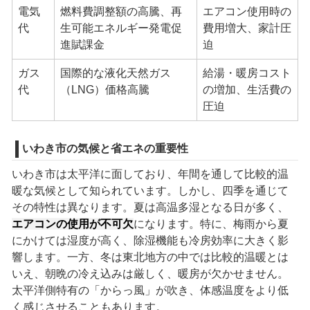
電気
燃料費調整額の高騰、再
エアコン使用時の
代
生可能エネルギー発電促
費用増大、家計圧
進賦課金
迫
ガス
国際的な液化天然ガス
給湯・暖房コスト
代
（LNG）価格高騰
の増加、生活費の
圧迫
いわき市の気候と省エネの重要性
いわき市は太平洋に面しており、年間を通して比較的温
暖な気候として知られています。しかし、四季を通じて
その特性は異なります。夏は高温多湿となる日が多く、
エアコンの使用が不可欠
になります。特に、梅雨から夏
にかけては湿度が高く、除湿機能も冷房効率に大きく影
響します。一方、冬は東北地方の中では比較的温暖とは
いえ、朝晩の冷え込みは厳しく、暖房が欠かせません。
太平洋側特有の「からっ風」が吹き、体感温度をより低
く感じさせることもあります。