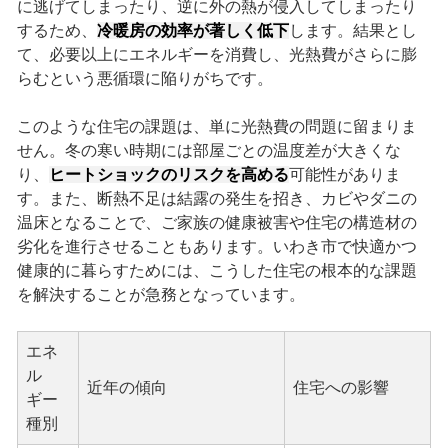
に逃げてしまったり、逆に外の熱が侵入してしまったり
するため、
冷暖房の効率が著しく低下
します。結果とし
て、必要以上にエネルギーを消費し、光熱費がさらに膨
らむという悪循環に陥りがちです。
このような住宅の課題は、単に光熱費の問題に留まりま
せん。冬の寒い時期には部屋ごとの温度差が大きくな
り、
ヒートショックのリスクを高める
可能性がありま
す。また、断熱不足は結露の発生を招き、カビやダニの
温床となることで、ご家族の健康被害や住宅の構造材の
劣化を進行させることもあります。いわき市で快適かつ
健康的に暮らすためには、こうした住宅の根本的な課題
を解決することが急務となっています。
エネ
ル
近年の傾向
住宅への影響
ギー
種別