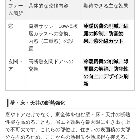
フォー
具体的な改修内容
期待できる主な効果
ム箇所
窓
樹脂サッシ・Low-E複
冷暖房費の削減、結
層ガラスへの交換、
露の抑制、防音効
内窓（二重窓）の設
果、紫外線カット
置
玄関ド
高断熱玄関ドアへの
冷暖房費の削減、隙
ア
交換
間風の解消、防犯性
の向上、デザイン刷
新
壁・床・天井の断熱強化
窓やドアだけでなく、家全体を包む壁・床・天井の断熱
性能を高めることも、省エネ効果を最大限に引き出す上
で不可欠です。これらの部位は、住まいの表面積の大部
分を占めるため、ここからの熱損失や熱取得を抑えるこ