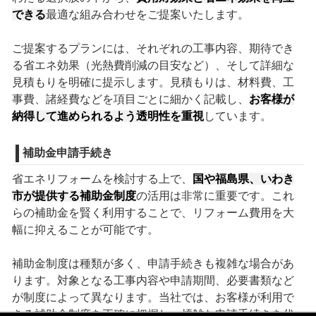
できる
最適な組み合わせをご提案いたします。
ご提案するプランには、それぞれの工事内容、期待でき
る省エネ効果（光熱費削減の目安など）、そして詳細な
見積もりを明確に提示します。見積もりは、材料費、工
事費、諸経費などを項目ごとに細かく記載し、
お客様が
納得して進められるよう透明性を重視
しています。
補助金申請手続き
省エネリフォームを検討する上で、
国や福島県、いわき
市が提供する補助金制度
の活用は非常に重要です。これ
らの補助金を賢く利用することで、リフォーム費用を大
幅に抑えることが可能です。
補助金制度は種類が多く、申請手続きも複雑な場合があ
ります。対象となる工事内容や申請期間、必要書類など
が制度によって異なります。当社では、お客様が利用で
きる補助金制度を正確に把握し、煩雑な申請手続きを代