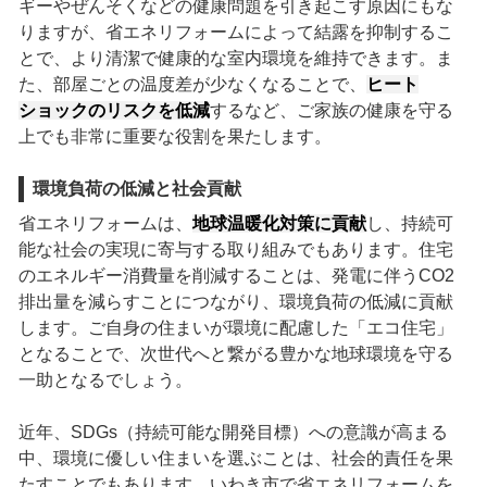
ギーやぜんそくなどの健康問題を引き起こす原因にもな
りますが、省エネリフォームによって結露を抑制するこ
とで、より清潔で健康的な室内環境を維持できます。ま
た、部屋ごとの温度差が少なくなることで、
ヒート
ショックのリスクを低減
するなど、ご家族の健康を守る
上でも非常に重要な役割を果たします。
環境負荷の低減と社会貢献
省エネリフォームは、
地球温暖化対策に貢献
し、持続可
能な社会の実現に寄与する取り組みでもあります。住宅
のエネルギー消費量を削減することは、発電に伴うCO2
排出量を減らすことにつながり、環境負荷の低減に貢献
します。ご自身の住まいが環境に配慮した「エコ住宅」
となることで、次世代へと繋がる豊かな地球環境を守る
一助となるでしょう。
近年、SDGs（持続可能な開発目標）への意識が高まる
中、環境に優しい住まいを選ぶことは、社会的責任を果
たすことでもあります。いわき市で省エネリフォームを