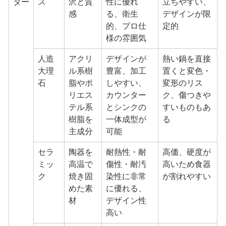
ター
ス
沢と質
性に優れ
立ちやすい、
感
る、衛生
デザインが限
的、プロ仕
定的
様の雰囲気
人造
アクリ
デザインが
熱い鍋を直接
大理
ル系樹
豊富、加工
置くと変色・
石
脂やポ
しやすい、
変形のリス
リエス
カウンター
ク、傷つきや
テル系
とシンクの
すいものもあ
樹脂を
一体成型が
る
主成分
可能
セラ
陶器を
耐熱性・耐
高価、硬度が
ミッ
高温で
傷性・耐汚
高いため食器
ク
焼き固
染性に非常
が割れやすい
めた素
に優れる、
材
デザイン性
高い