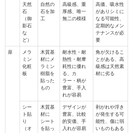
天然
自然の
高級感、重
高価、吸水性
石
石を加
厚感、唯一
がありシミに
（御
工
無二の模様
なる可能性、
影石
定期的なメン
な
テナンスが必
ど）
要
扉
メラ
木質基
耐水性・耐
角が欠けるこ
ミン
材にメ
熱性・耐摩
とがある、高
化粧
ラミン
耗性に優れ
級感は天然素
板
樹脂を
る、カ
材に劣る
貼った
ラー・柄が
もの
豊富、手入
れが容易
シー
木質基
デザインが
剥がれや浮き
ト貼
材に
豊富、比較
が発生する可
り
シート
的安価、手
能性、傷に弱
（オ
を貼っ
入れが容易
いものもある