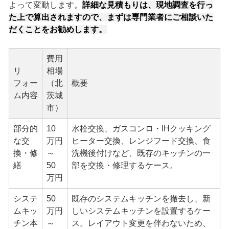
よって変動します。
詳細な見積もりは、現地調査を行っ
た上で算出されますので、まずは専門業者にご相談いた
だくことをお勧めします。
費用
リ
相場
フォー
（北
概要
ム内容
茨城
市）
部分的
10
水栓交換、ガスコンロ・IHクッキング
な交
万円
ヒーター交換、レンジフード交換、食
換・修
～
洗機後付けなど、既存のキッチンの一
繕
50
部を交換・修理するケース。
万円
システ
50
既存のシステムキッチンを撤去し、新
ムキッ
万円
しいシステムキッチンを設置するケー
チン本
～
ス。レイアウト変更を伴わないため、