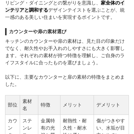
リビング・ダイニングとの繋がりを意識し、
家全体のイ
ンテリアと調和する
デザインテイストを選ぶことが、統
一感のある美しい住まいを実現するポイントです。
カウンターや扉の素材選び
キッチンのカウンターや扉の素材は、見た目の印象だけ
でなく、耐久性やお手入れのしやすさにも大きく影響し
ます。それぞれの素材が持つ特徴を理解し、ご自身のラ
イフスタイルに合ったものを選びましょう。
以下に、主要なカウンターと扉の素材の特徴をまとめま
した。
素材
部位
特徴
メリット
デメリット
名
カウ
ステ
金属特
耐熱性・耐
傷がつきやす
ン
ンレ
有の光
久性・耐水
い、水垢が目