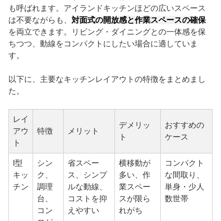
も呼ばれます。アイランドキッチンほどの広いスペース
は不要ながらも、
対面式の開放感と作業スペースの確保
を両立できます。リビング・ダイニングとの一体感を保
ちつつ、動線をコンパクトにしたい場合に適していま
す。
以下に、主要なキッチンレイアウトの特徴をまとめまし
た。
レイ
デメリッ
おすすめの
アウ
特徴
メリット
ト
ケース
ト
I型
シン
省スペー
横移動が
コンパクト
キッ
ク、
ス、シンプ
多い、作
な間取り、
チン
調理
ルな動線、
業スペー
単身・少人
台、
コストを抑
スが限ら
数世帯
コン
えやすい
れがち