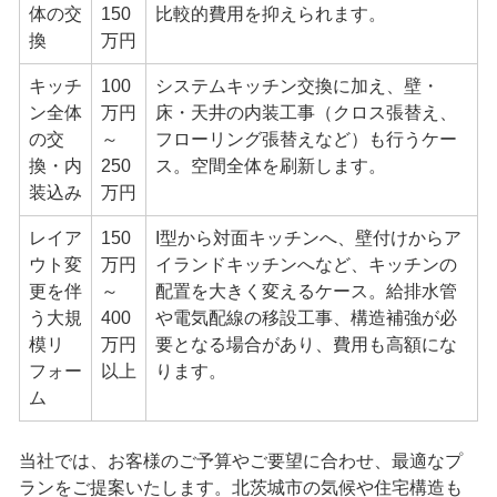
体の交
150
比較的費用を抑えられます。
換
万円
キッチ
100
システムキッチン交換に加え、壁・
ン全体
万円
床・天井の内装工事（クロス張替え、
の交
～
フローリング張替えなど）も行うケー
換・内
250
ス。空間全体を刷新します。
装込み
万円
レイア
150
I型から対面キッチンへ、壁付けからア
ウト変
万円
イランドキッチンへなど、キッチンの
更を伴
～
配置を大きく変えるケース。給排水管
う大規
400
や電気配線の移設工事、構造補強が必
模リ
万円
要となる場合があり、費用も高額にな
フォー
以上
ります。
ム
当社では、お客様のご予算やご要望に合わせ、最適なプ
ランをご提案いたします。北茨城市の気候や住宅構造も