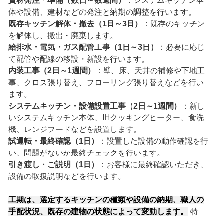
資材発注・準備（数日～数週間）
：システムキッチン本
体や設備、建材などの発注と納期の調整を行います。
既存キッチン解体・撤去（1日～3日）
：既存のキッチン
を解体し、搬出・廃棄します。
給排水・電気・ガス配管工事（1日～3日）
：必要に応じ
て配管や配線の移設・新設を行います。
内装工事（2日～1週間）
：壁、床、天井の補修や下地工
事、クロス張り替え、フローリング張り替えなどを行い
ます。
システムキッチン・設備設置工事（2日～1週間）
：新し
いシステムキッチン本体、IHクッキングヒーター、食洗
機、レンジフードなどを設置します。
試運転・最終確認（1日）
：設置した設備の動作確認を行
い、問題がないか最終チェックを行います。
引き渡し・ご説明（1日）
：お客様に最終確認いただき、
設備の取扱説明などを行います。
工期は、選定するキッチンの種類や設備の納期、職人の
手配状況、既存の建物の状態によって変動します。
特