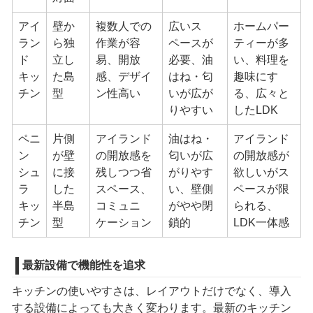
アイ
壁か
複数人での
広いス
ホームパー
ラン
ら独
作業が容
ペースが
ティーが多
ド
立し
易、開放
必要、油
い、料理を
キッ
た島
感、デザイ
はね・匂
趣味にす
チン
型
ン性高い
いが広が
る、広々と
りやすい
したLDK
ペニ
片側
アイランド
油はね・
アイランド
ン
が壁
の開放感を
匂いが広
の開放感が
シュ
に接
残しつつ省
がりやす
欲しいがス
ラ
した
スペース、
い、壁側
ペースが限
キッ
半島
コミュニ
がやや閉
られる、
チン
型
ケーション
鎖的
LDK一体感
最新設備で機能性を追求
キッチンの使いやすさは、レイアウトだけでなく、導入
する設備によっても大きく変わります。最新のキッチン