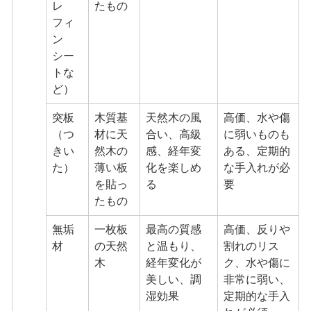
レ
たもの
フィ
ン
シー
トな
ど）
突板
木質基
天然木の風
高価、水や傷
（つ
材に天
合い、高級
に弱いものも
きい
然木の
感、経年変
ある、定期的
た）
薄い板
化を楽しめ
な手入れが必
を貼っ
る
要
たもの
無垢
一枚板
最高の質感
高価、反りや
材
の天然
と温もり、
割れのリス
木
経年変化が
ク、水や傷に
美しい、調
非常に弱い、
湿効果
定期的な手入