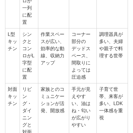
ロが
一列
に配
置
L型
シン
作業スペー
コーナー
調理器具が
キッ
クと
スが広い、
部分の
多い、夫婦
チン
コン
効率的な動
デッドス
や親子で料
ロがL
線、収納力
ペース、
理する世帯
字型
アップ
間取りに
に配
よっては
置
圧迫感
対面
リビ
家族とのコ
手元が見
子育て世
キッ
ン
ミュニケー
えやす
帯、来客が
チン
グ・
ションが活
い、油は
多い、LDK
ダイ
発、開放感
ね・匂い
一体感を重
ニン
が広がり
視
グと
やすい
対面