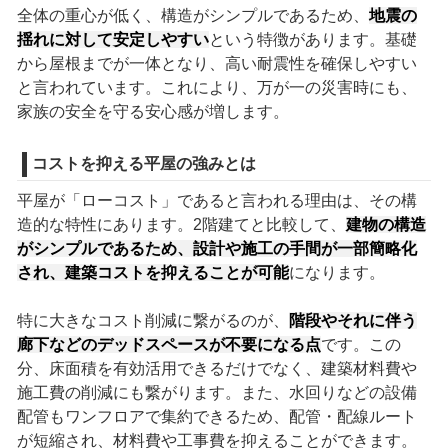
全体の重心が低く、構造がシンプルであるため、
地震の
揺れに対して安定しやすい
という特徴があります。基礎
から屋根までが一体となり、高い耐震性を確保しやすい
と言われています。これにより、万が一の災害時にも、
家族の安全を守る安心感が増します。
コストを抑える平屋の強みとは
平屋が「ローコスト」であると言われる理由は、その構
造的な特性にあります。2階建てと比較して、
建物の構造
がシンプルであるため、設計や施工の手間が一部簡略化
され、建築コストを抑えることが可能
になります。
特に大きなコスト削減に繋がるのが、
階段やそれに伴う
廊下などのデッドスペースが不要になる点
です。この
分、床面積を有効活用できるだけでなく、建築材料費や
施工費の削減にも繋がります。また、水回りなどの設備
配管もワンフロアで集約できるため、配管・配線ルート
が短縮され、材料費や工事費を抑えることができます。