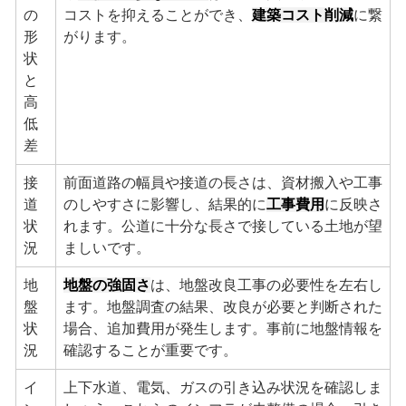
の
コストを抑えることができ、
建築コスト削減
に繋
形
がります。
状
と
高
低
差
接
前面道路の幅員や接道の長さは、資材搬入や工事
道
のしやすさに影響し、結果的に
工事費用
に反映さ
状
れます。公道に十分な長さで接している土地が望
況
ましいです。
地
地盤の強固さ
は、地盤改良工事の必要性を左右し
盤
ます。地盤調査の結果、改良が必要と判断された
状
場合、追加費用が発生します。事前に地盤情報を
況
確認することが重要です。
イ
上下水道、電気、ガスの引き込み状況を確認しま