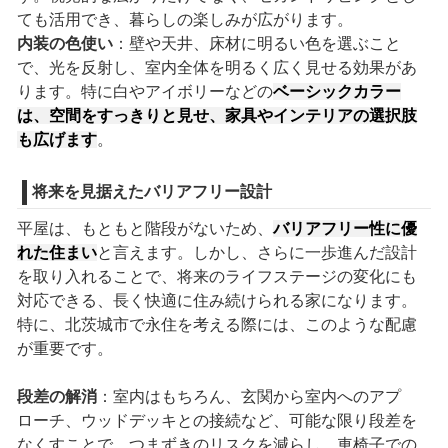
ても活用でき、暮らしの楽しみが広がります。
内装の色使い
：壁や天井、床材に明るい色を選ぶこと
で、光を反射し、室内全体を明るく広く見せる効果があ
ります。特に白やアイボリーなどの
ベーシックカラー
は、空間をすっきりと見せ、家具やインテリアの選択肢
も広げます
。
将来を見据えたバリアフリー設計
平屋は、もともと階段がないため、
バリアフリー性に優
れた住まい
と言えます。しかし、さらに一歩進んだ設計
を取り入れることで、将来のライフステージの変化にも
対応できる、長く快適に住み続けられる家になります。
特に、北茨城市で永住を考える際には、このような配慮
が重要です。
段差の解消
：室内はもちろん、玄関から室内へのアプ
ローチ、ウッドデッキとの接続など、可能な限り段差を
なくすことで、つまずきのリスクを減らし、車椅子での