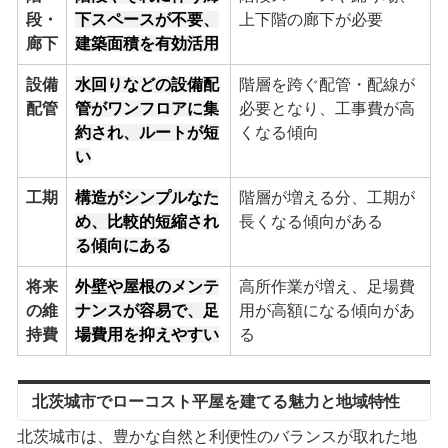
段・
下スペースが不要、
上下階の廊下が必要
廊下
建築面積を有効活用
設備
水回りなどの設備配
階層を跨ぐ配管・配線が
配管
管がワンフロアに集
必要となり、工事費が高
約され、ルートが短
くなる傾向
い
工期
構造がシンプルなた
階層が増える分、工期が
め、比較的短縮され
長くなる傾向がある
る傾向にある
将来
外壁や屋根のメンテ
高所作業が増え、足場費
の維
ナンスが容易で、足
用が高額になる傾向があ
持費
場費用を抑えやすい
る
北茨城市でローコスト平屋を建てる魅力と地域特性
北茨城市は、豊かな自然と利便性のバランスが取れた地