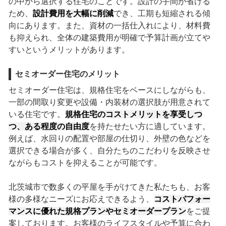
の中から選択する住宅のことです。設計の手間が省ける
ため、
設計費用を大幅に削減
でき、工期も短縮される傾
向にあります。また、資材の一括仕入れにより、材料費
も抑えられ、全体の建築費用が明確で予算計画が立てや
すいというメリットがあります。
セミオーダー住宅のメリット
セミオーダー住宅は、規格住宅をベースにしながらも、
一部の間取り変更や設備・内装材の選択肢が用意されて
いる住宅です。
規格住宅のコストメリットを享受しつ
つ、ある程度の自由度
を持たせたい方に適しています。
例えば、水回りの配置や部屋の仕切り、外壁の色などを
選択できる場合が多く、自分たちのこだわりを反映させ
ながらもコストを抑えることが可能です。
北茨城市で数多くの平屋を手がけてきた私たちも、お客
様の多様なニーズにお応えできるよう、
コストパフォー
マンスに優れた規格プランやセミオーダープラン
をご提
案しております。お客様のライフスタイルや予算に合わ