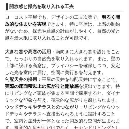
開放感と採光を取り入れる工夫
ローコスト平屋でも、デザインの工夫次第で、
明るく開
放的な住まいを実現
できます。特に平屋は、上階の制約
がないため、採光や通風の計画がしやすく、自然の光と
風を最大限に取り入れることが可能です。
大きな窓や高窓の活用
：南向きに大きな窓を設けること
で、たっぷりの自然光を取り入れられます。また、壁の
上部に設ける高窓は、プライバシーを確保しつつ、安定
した光を室内に届け、空間に奥行きを与えます。
勾配天井の採用
：平屋の天井を勾配天井にすることで、
実際の床面積以上の広がりと開放感
を演出できます。特
にリビングなど家族が集まる空間で採用すると、ダイナ
ミックな印象を与え、視覚的な広がりを感じられます。
ウッドデッキやテラスとのつながり
：リビングからウッ
ドデッキやテラスへ直接出られるように設計すること
で、室内と屋外が一体となった開放的な空間が生まれま
す。視覚的な広がりだけでなく、セカンドリビングとし