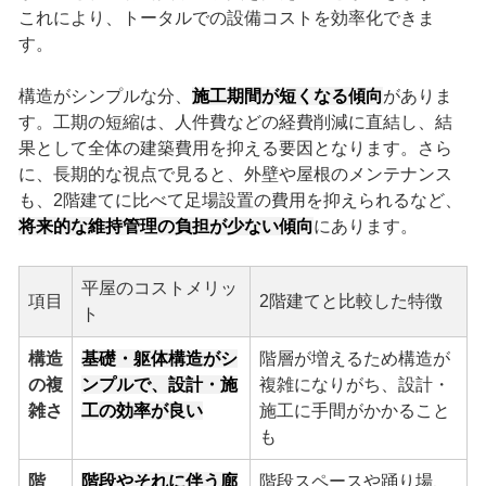
これにより、トータルでの設備コストを効率化できま
す。
構造がシンプルな分、
施工期間が短くなる傾向
がありま
す。工期の短縮は、人件費などの経費削減に直結し、結
果として全体の建築費用を抑える要因となります。さら
に、長期的な視点で見ると、外壁や屋根のメンテナンス
も、2階建てに比べて足場設置の費用を抑えられるなど、
将来的な維持管理の負担が少ない傾向
にあります。
平屋のコストメリッ
項目
2階建てと比較した特徴
ト
構造
基礎・躯体構造がシ
階層が増えるため構造が
の複
ンプルで、設計・施
複雑になりがち、設計・
雑さ
工の効率が良い
施工に手間がかかること
も
階
階段やそれに伴う廊
階段スペースや踊り場、