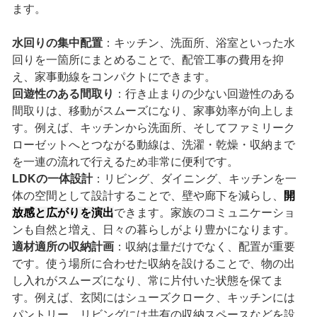
ます。
水回りの集中配置
：キッチン、洗面所、浴室といった水
回りを一箇所にまとめることで、配管工事の費用を抑
え、家事動線をコンパクトにできます。
回遊性のある間取り
：行き止まりの少ない回遊性のある
間取りは、移動がスムーズになり、家事効率が向上しま
す。例えば、キッチンから洗面所、そしてファミリーク
ローゼットへとつながる動線は、洗濯・乾燥・収納まで
を一連の流れで行えるため非常に便利です。
LDKの一体設計
：リビング、ダイニング、キッチンを一
体の空間として設計することで、壁や廊下を減らし、
開
放感と広がりを演出
できます。家族のコミュニケーショ
ンも自然と増え、日々の暮らしがより豊かになります。
適材適所の収納計画
：収納は量だけでなく、配置が重要
です。使う場所に合わせた収納を設けることで、物の出
し入れがスムーズになり、常に片付いた状態を保てま
す。例えば、玄関にはシューズクローク、キッチンには
パントリー、リビングには共有の収納スペースなどを設