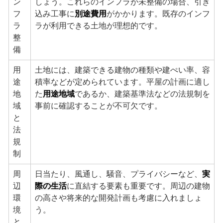
ン
しょう。これらのインフラが未整備の場合、引き
フ
込み工事に
別途費用
がかかります。既存のインフ
ラ
ラが利用できる土地が理想的です。
整
備
用
土地には、建築できる建物の種類や建ぺい率、容
途
積率などが定められています。平屋の計画に適し
地
た
用途地域
であるか、建築基準法などの法規制を
域
事前に確認することが不可欠です。
と
法
規
制
周
日当たり、風通し、騒音、プライバシーなど、
実
辺
際の生活
に直結する要素も重要です。周辺の建物
環
の高さや将来的な開発計画も考慮に入れましょ
境
う。
と