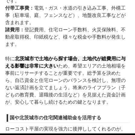
です。
付帯工事費：
電気・ガス・水道の引き込み工事、外構工
事（駐車場、庭、フェンスなど）、地盤改良工事などが
含まれます。
諸費用：
登記費用、住宅ローン手数料、火災保険料、不
動産取得税、印紙税など、様々な税金や手数料が発生し
ます。
特に
北茨城市で土地から探す場合、土地代が総費用に与
える影響は非常に大きい
ため、希望エリアの土地相場を
事前にリサーチすることが重要です。総予算を決めた
ら、自己資金と住宅ローンのバランスを検討し、無理の
ない返済計画を立てましょう。将来のライフプラン（子
どもの教育費、退職後の生活など）を見据えた資金計画
が、安心して暮らし続けるための鍵となります。
国や北茨城市の住宅関連補助金を活用する
ローコスト平屋の実現を強力に後押ししてくれるのが、