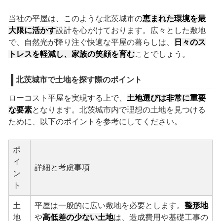
当社の平屋は、このような北茨城市の
恵まれた環境を最
大限に活かす
設計を心がけております。広々とした敷地
で、自然光が降り注ぐ快適な平屋の暮らしは、
日々のス
トレスを軽減し、家族の笑顔を育む
ことでしょう。
北茨城市で土地を探す際のポイント
ローコスト平屋を実現する上で、
土地選びは非常に重要
な要素
となります。北茨城市内で理想の土地を見つける
ために、以下のポイントを参考にしてください。
ポ
イ
詳細と考慮事項
ン
ト
土
平屋は一般的に広い敷地を必要とします。
整形地
地
や
高低差の少ない土地
は、造成費用や基礎工事の