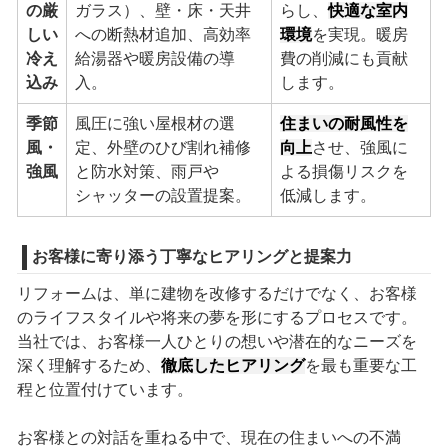
の厳
ガラス）、壁・床・天井
らし、
快適な室内
しい
への断熱材追加、高効率
環境
を実現。暖房
冷え
給湯器や暖房設備の導
費の削減にも貢献
込み
入。
します。
季節
風圧に強い屋根材の選
住まいの耐風性を
風・
定、外壁のひび割れ補修
向上
させ、強風に
強風
と防水対策、雨戸や
よる損傷リスクを
シャッターの設置提案。
低減します。
お客様に寄り添う丁寧なヒアリングと提案力
リフォームは、単に建物を改修するだけでなく、お客様
のライフスタイルや将来の夢を形にするプロセスです。
当社では、お客様一人ひとりの想いや潜在的なニーズを
深く理解するため、
徹底したヒアリング
を最も重要な工
程と位置付けています。
お客様との対話を重ねる中で、現在の住まいへの不満