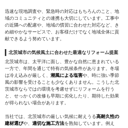
迅速な現地調査や、緊急時の対応はもちろんのこと、地
域のコミュニティとの連携も大切にしています。工事中
の近隣への配慮や、地域の慣習に合わせた対応など、き
め細やかなサービスで、お客様だけでなく地域全体に貢
献できるよう努めています。
北茨城市の気候風土に合わせた最適なリフォーム提案
北茨城市は、太平洋に面し、豊かな自然に恵まれている
一方で、年間を通じて特有の気候条件があります。冬場
は冷え込みが厳しく、
潮風による塩害
や、時に強い季節
風の影響を受けることも少なくありません。こうした北
茨城市ならではの環境を考慮せずにリフォームを行う
と、せっかくの改修も早期に劣化したり、期待した効果
が得られない場合があります。
当社では、北茨城市の厳しい気候に耐えうる
高耐久性の
建材選び
や、
適切な施工方法
を熟知しています。例え