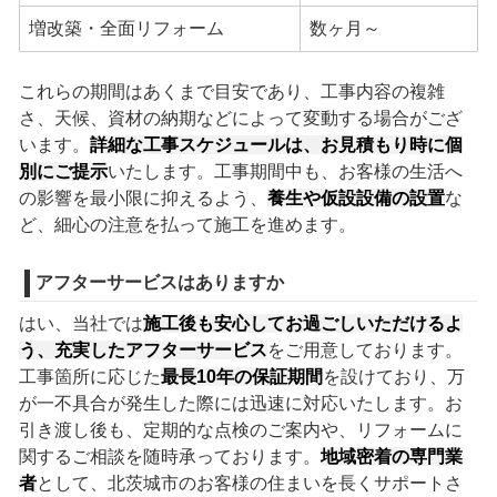
増改築・全面リフォーム
数ヶ月～
これらの期間はあくまで目安であり、工事内容の複雑
さ、天候、資材の納期などによって変動する場合がござ
います。
詳細な工事スケジュールは、お見積もり時に個
別にご提示
いたします。工事期間中も、お客様の生活へ
の影響を最小限に抑えるよう、
養生や仮設設備の設置
な
ど、細心の注意を払って施工を進めます。
アフターサービスはありますか
はい、当社では
施工後も安心してお過ごしいただけるよ
う、充実したアフターサービス
をご用意しております。
工事箇所に応じた
最長10年の保証期間
を設けており、万
が一不具合が発生した際には迅速に対応いたします。お
引き渡し後も、定期的な点検のご案内や、リフォームに
関するご相談を随時承っております。
地域密着の専門業
者
として、北茨城市のお客様の住まいを長くサポートさ