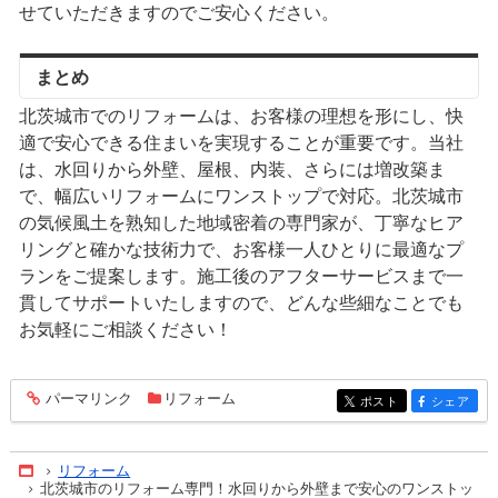
せていただきますのでご安心ください。
まとめ
北茨城市でのリフォームは、お客様の理想を形にし、快
適で安心できる住まいを実現することが重要です。当社
は、水回りから外壁、屋根、内装、さらには増改築ま
で、幅広いリフォームにワンストップで対応。北茨城市
の気候風土を熟知した地域密着の専門家が、丁寧なヒア
リングと確かな技術力で、お客様一人ひとりに最適なプ
ランをご提案します。施工後のアフターサービスまで一
貫してサポートいたしますので、どんな些細なことでも
お気軽にご相談ください！
パーマリンク
リフォーム
entry172
ポスト
シェア
entry172
entry172
リフォーム
Home
北茨城市のリフォーム専門！水回りから外壁まで安心のワンストッ