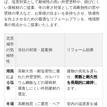
ば、塩害対策として耐候性の高い外壁塗料や、錆びにく
い屋根材のご提案、冬の寒さ対策として高断熱性の窓や
壁材の導入など、お客様の住まいを長持ちさせ、快適性
を向上させるための最適なリフォームプランを、地域密
着の視点からご提案いたします。
北茨
城市
の気
当社の対策・提案例
リフォーム効果
候特
性
潮風
高耐久性・耐塩害性に優
建物の劣化を遅ら
によ
れた外壁塗料、ガルバリ
せ、
美観と耐久性
る塩
ウム鋼板などの屋根材、
を長期的に維持
し
害
腐食しにくい外部建材の
ます。
選定。
冬場
高断熱窓（二重窓・ペア
室内の温度差を減