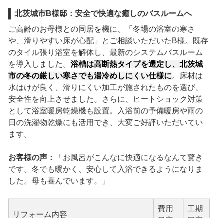
北茨城市B様邸：安全で快適な癒しのバスルームへ
ご高齢のお母様との同居を機に、「冬場の浴室の寒さ
や、滑りやすい床が心配」とご相談いただいたB様。既存
のタイル張り浴室を解体し、最新のシステムバスルーム
を導入しました。
浴槽は高断熱タイプを選定し、北茨城
市の冬の厳しい寒さでも湯冷めしにくい仕様に
。床材は
水はけが良く、滑りにくい加工が施されたものを選び、
安全性を向上させました。さらに、ヒートショック対策
として浴室暖房乾燥機も設置。入浴前の予備暖房や雨の
日の洗濯物乾燥にも活用でき、大変ご好評いただいてい
ます。
お客様の声：
「お風呂がこんなに快適になるなんて驚き
です。冬でも暖かく、安心して入浴できるようになりま
した。母も喜んでいます。」
費用
工期
リフォーム内容