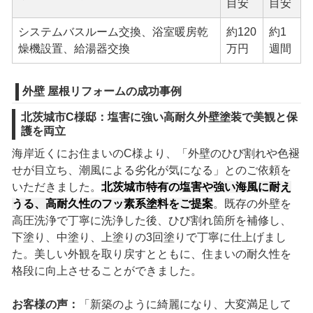
目安
目安
システムバスルーム交換、浴室暖房乾
約120
約1
燥機設置、給湯器交換
万円
週間
外壁 屋根リフォームの成功事例
北茨城市C様邸：塩害に強い高耐久外壁塗装で美観と保
護を両立
海岸近くにお住まいのC様より、「外壁のひび割れや色褪
せが目立ち、潮風による劣化が気になる」とのご依頼を
いただきました。
北茨城市特有の塩害や強い海風に耐え
うる、高耐久性のフッ素系塗料をご提案
。既存の外壁を
高圧洗浄で丁寧に洗浄した後、ひび割れ箇所を補修し、
下塗り、中塗り、上塗りの3回塗りで丁寧に仕上げまし
た。美しい外観を取り戻すとともに、住まいの耐久性を
格段に向上させることができました。
お客様の声：
「新築のように綺麗になり、大変満足して