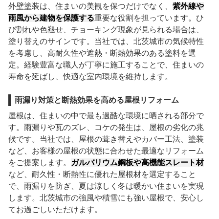
外壁塗装は、住まいの美観を保つだけでなく、
紫外線や
雨風から建物を保護する
重要な役割を担っています。ひ
び割れや色褪せ、チョーキング現象が見られる場合は、
塗り替えのサインです。当社では、北茨城市の気候特性
を考慮し、高耐久性や遮熱・断熱効果のある塗料を選
定。経験豊富な職人が丁寧に施工することで、住まいの
寿命を延ばし、快適な室内環境を維持します。
雨漏り対策と断熱効果を高める屋根リフォーム
屋根は、住まいの中で最も過酷な環境に晒される部分で
す。雨漏りや瓦のズレ、コケの発生は、屋根の劣化の兆
候です。当社では、屋根の葺き替えやカバー工法、塗装
など、お客様の屋根の状態に合わせた最適なリフォーム
をご提案します。
ガルバリウム鋼板や高機能スレート材
など、耐久性・断熱性に優れた屋根材を選定すること
で、雨漏りを防ぎ、夏は涼しく冬は暖かい住まいを実現
します。北茨城市の強風や積雪にも強い屋根で、安心し
てお過ごしいただけます。