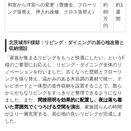
和室から洋室への変更（畳撤去、フローリ
約
約1
ング張替え、押入れ改修、クロス張替え）
80
週
万
間
円
北茨城市F様邸：リビング・ダイニングの居心地改善と
収納増設
「家族が集まるリビングをもっと快適にしたい」というF
様のご要望にお応えし、リビング・ダイニング全体のリ
ノベーションを行いました。古くなった壁紙とフローリ
ングを張り替え、温かみのある木目調の素材で統一。テ
レビボードと一体型の造作収納を設置することで、散ら
かりがちなリビングをすっきりと整理できるようになり
ました。また、
間接照明を効果的に配置し、夜は落ち着
いた雰囲気でくつろげる空間を演出
。家族団らんの時間
がより一層充実する、居心地の良いリビングが完成しま
した。