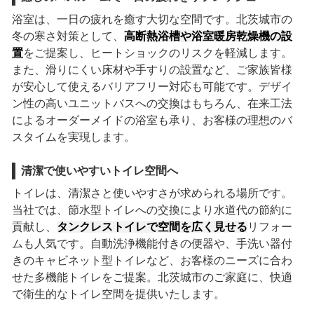
浴室は、一日の疲れを癒す大切な空間です。北茨城市の
冬の寒さ対策として、
高断熱浴槽や浴室暖房乾燥機の設
置
をご提案し、ヒートショックのリスクを軽減します。
また、滑りにくい床材や手すりの設置など、ご家族皆様
が安心して使えるバリアフリー対応も可能です。デザイ
ン性の高いユニットバスへの交換はもちろん、在来工法
によるオーダーメイドの浴室も承り、お客様の理想のバ
スタイムを実現します。
清潔で使いやすいトイレ空間へ
トイレは、清潔さと使いやすさが求められる場所です。
当社では、節水型トイレへの交換により水道代の節約に
貢献し、
タンクレストイレで空間を広く見せる
リフォー
ムも人気です。自動洗浄機能付きの便器や、手洗い器付
きのキャビネット型トイレなど、お客様のニーズに合わ
せた多機能トイレをご提案。北茨城市のご家庭に、快適
で衛生的なトイレ空間を提供いたします。