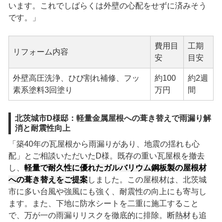
います。これでしばらくは外壁の心配をせずに済みそう
です。」
費用目
工期
リフォーム内容
安
目安
外壁高圧洗浄、ひび割れ補修、フッ
約100
約2週
素系塗料3回塗り
万円
間
北茨城市D様邸：軽量金属屋根への葺き替えで雨漏り解
消と耐震性向上
「築40年の瓦屋根から雨漏りがあり、地震の揺れも心
配」とご相談いただいたD様。既存の重い瓦屋根を撤去
し、
軽量で耐久性に優れたガルバリウム鋼板製の屋根材
への葺き替えをご提案
しました。この屋根材は、北茨城
市に多い台風や強風にも強く、耐震性の向上にも寄与し
ます。また、下地に防水シートを二重に施工すること
で、万が一の雨漏りリスクを徹底的に排除。断熱材も追