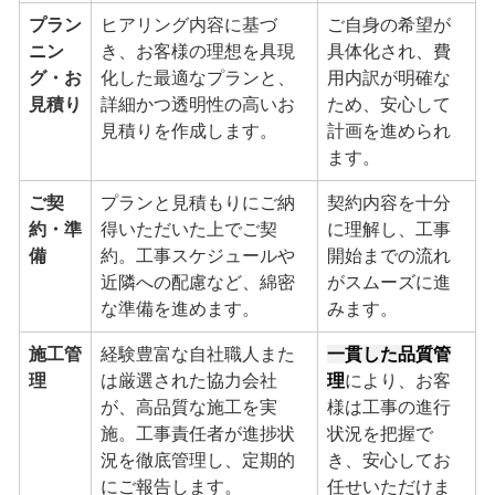
プラン
ヒアリング内容に基づ
ご自身の希望が
ニン
き、お客様の理想を具現
具体化され、費
グ・お
化した最適なプランと、
用内訳が明確な
見積り
詳細かつ透明性の高いお
ため、安心して
見積りを作成します。
計画を進められ
ます。
ご契
プランと見積もりにご納
契約内容を十分
約・準
得いただいた上でご契
に理解し、工事
備
約。工事スケジュールや
開始までの流れ
近隣への配慮など、綿密
がスムーズに進
な準備を進めます。
みます。
施工管
経験豊富な自社職人また
一貫した品質管
理
は厳選された協力会社
理
により、お客
が、高品質な施工を実
様は工事の進行
施。工事責任者が進捗状
状況を把握で
況を徹底管理し、定期的
き、安心してお
にご報告します。
任せいただけま