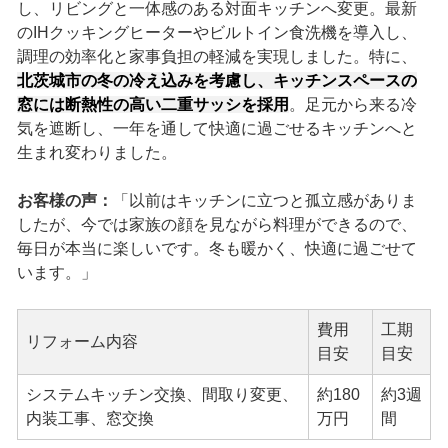
し、リビングと一体感のある対面キッチンへ変更。最新
のIHクッキングヒーターやビルトイン食洗機を導入し、
調理の効率化と家事負担の軽減を実現しました。特に、
北茨城市の冬の冷え込みを考慮し、キッチンスペースの
窓には断熱性の高い二重サッシを採用
。足元から来る冷
気を遮断し、一年を通して快適に過ごせるキッチンへと
生まれ変わりました。
お客様の声：
「以前はキッチンに立つと孤立感がありま
したが、今では家族の顔を見ながら料理ができるので、
毎日が本当に楽しいです。冬も暖かく、快適に過ごせて
います。」
費用
工期
リフォーム内容
目安
目安
システムキッチン交換、間取り変更、
約180
約3週
内装工事、窓交換
万円
間